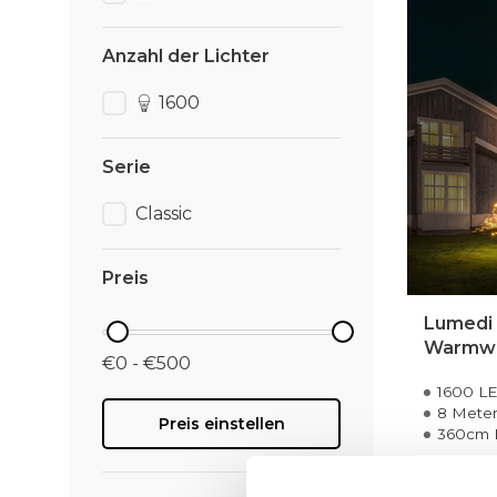
Anzahl der Lichter
1600
Serie
Classic
Preis
Lumedi 
Warmw
€0 - €500
1600 L
8 Mete
Preis einstellen
360cm 
479,95