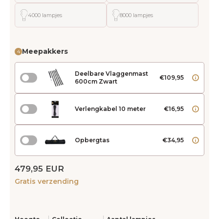
4000 lampjes
8000 lampjes
Meepakkers
4
Deelbare Vlaggenmast
€109,95
600cm Zwart
Verlengkabel 10 meter
€16,95
Opbergtas
€34,95
479,95 EUR
Gratis verzending