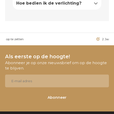
Hoe bedien ik de verlichting?
ig op te zetten
2 Jaar g
Als eerste op de hoogte!
Abonneer je op onze nieuwsbrief om op de hoogte
te blijven.
Abonneer