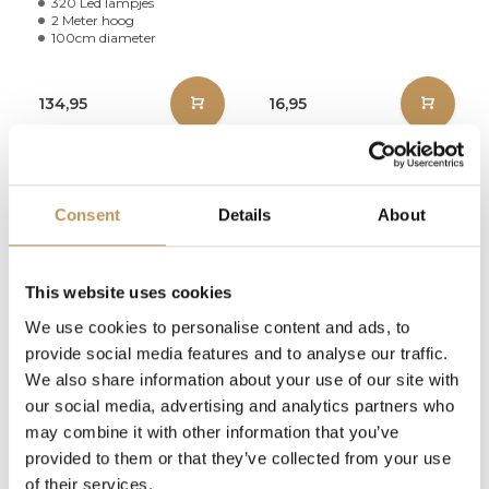
320 Led lampjes
2 Meter hoog
100cm diameter
134,95
16,95
Op voorraad
Op voorraad
Consent
Details
About
This website uses cookies
We use cookies to personalise content and ads, to
provide social media features and to analyse our traffic.
We also share information about your use of our site with
our social media, advertising and analytics partners who
may combine it with other information that you’ve
provided to them or that they’ve collected from your use
of their services.
Deelbare Vlaggenmast