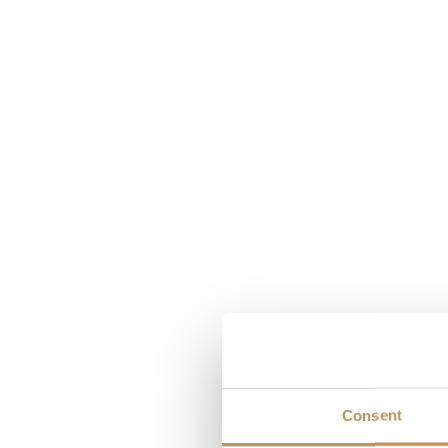
Top bedrijf!
Wij zijn super tevreden met onze aankoop
geleverd en ziet er super ui
Consent