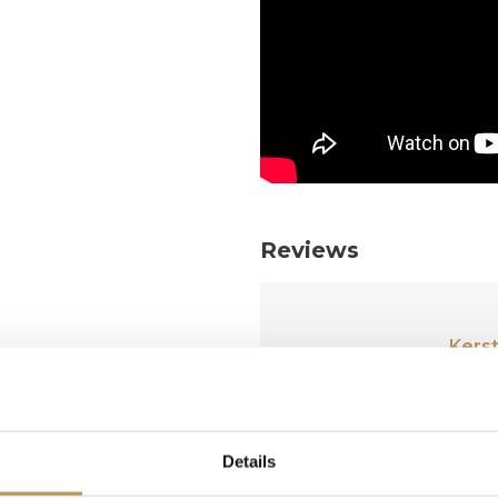
Reviews
Kers
 bij jullie! Snel
Mooie degelijke li
t!!
Laat de kerst maar 
dat verg
Details