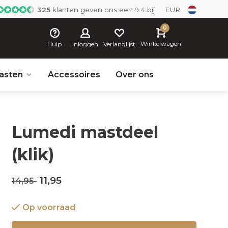
325
klanten geven ons een 9.4 bij
EUR
0
Winkelwagen
Hulp
Inloggen
Verlanglijst
asten
Accessoires
Over ons
Lumedi mastdeel
(klik)
11,95
14,95
Op voorraad