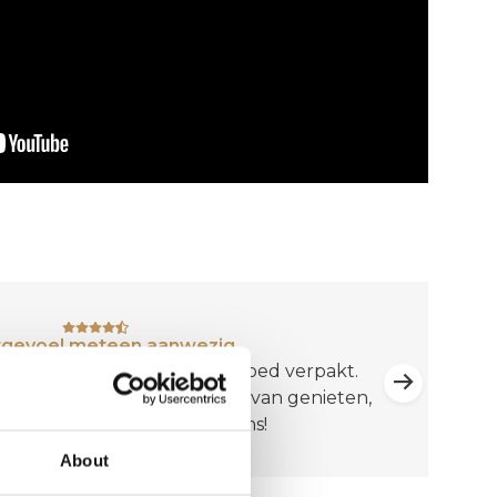
tgevoel meteen aanwezig.
chtjesboom. Snel geleverd. Goed verpakt.
komen. Ook de buurt kan er van genieten,
root het kerstgevoel voor ons!
About