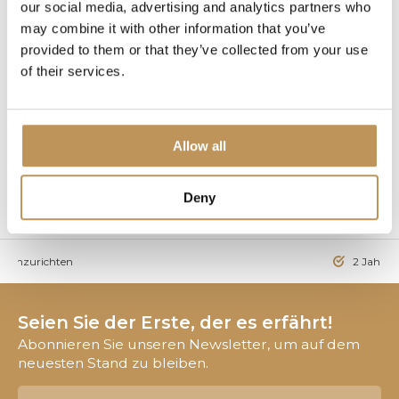
our social media, advertising and analytics partners who
may combine it with other information that you’ve
1.499,95€
provided to them or that they’ve collected from your use
of their services.
Begrenzter Bestand, nur
noch wenige Artikel übrig
Allow all
1
Deny
Seite 1 von 1
t einzurichten
2 Jahre 
Seien Sie der Erste, der es erfährt!
Abonnieren Sie unseren Newsletter, um auf dem
neuesten Stand zu bleiben.