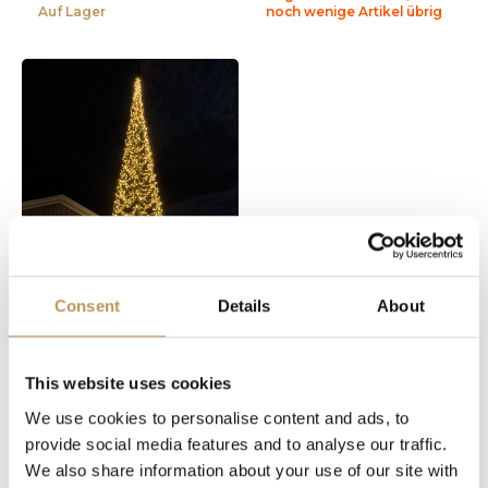
Auf Lager
noch wenige Artikel übrig
Consent
Details
About
Lumedi Premium Duo
8000 | 10 Meter | Dual-
This website uses cookies
color-LED
We use cookies to personalise content and ads, to
8000 Led lampjes
provide social media features and to analyse our traffic.
10 Meter hoch
440cm diameter
We also share information about your use of our site with