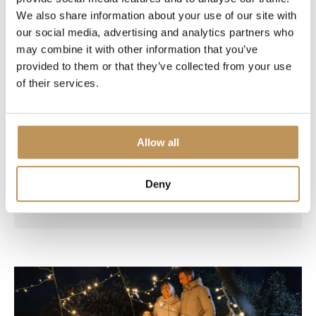
We also share information about your use of our site with
our social media, advertising and analytics partners who
may combine it with other information that you’ve
provided to them or that they’ve collected from your use
Reviews
of their services.
Kerstgevoel meteen aanwezig.
Allow all
Mooie degelijke lichtjesboom. Snel
geleverd. Goed verpakt. Laat de kerst maar
komen. Ook de buurt kan er van genieten,
Deny
dat vergroot het kerstgevoel voor ons!