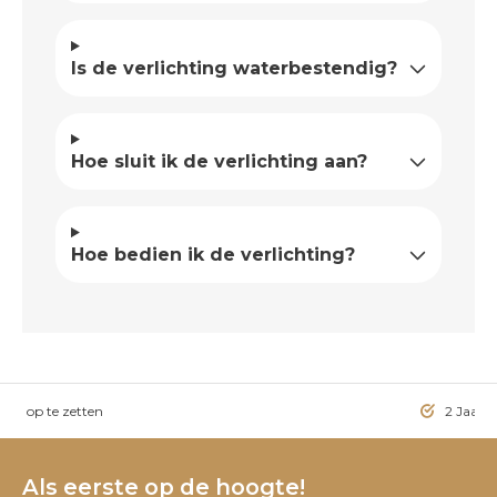
Is de verlichting waterbestendig?
Hoe sluit ik de verlichting aan?
Hoe bedien ik de verlichting?
ig op te zetten
2 Jaar g
Als eerste op de hoogte!