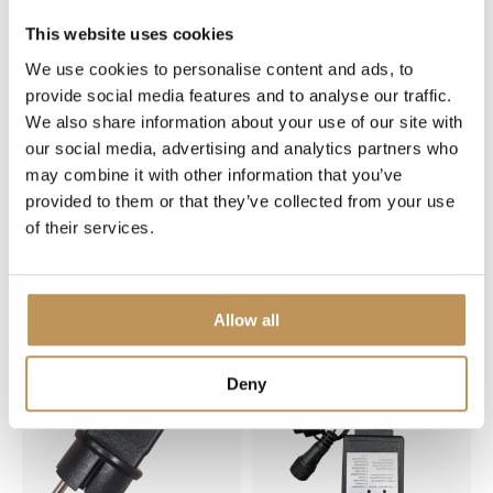
Lumedi adapter 15w
Lumedi adapter 36w
This website uses cookies
We use cookies to personalise content and ads, to
provide social media features and to analyse our traffic.
We also share information about your use of our site with
our social media, advertising and analytics partners who
19,95
may combine it with other information that you’ve
14,95
15,95
provided to them or that they’ve collected from your use
11,95
Voorraad beperkt, nog een
of their services.
Op voorraad
paar items over
Allow all
Deny