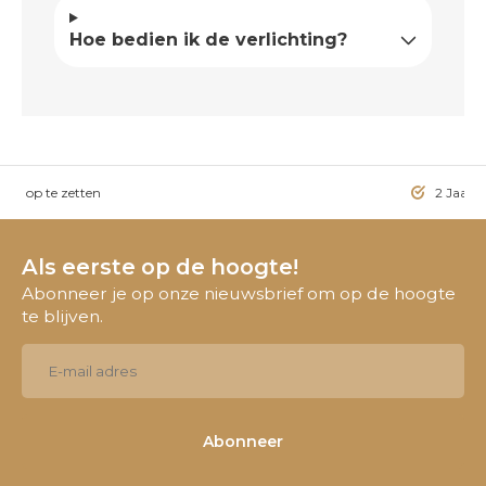
Hoe bedien ik de verlichting?
ig op te zetten
2 Jaar g
Als eerste op de hoogte!
Abonneer je op onze nieuwsbrief om op de hoogte
te blijven.
Abonneer