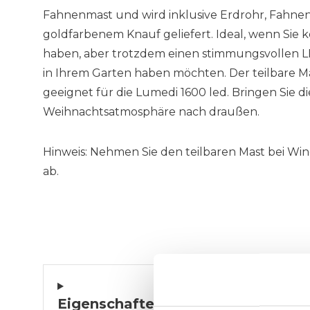
Fahnenmast und wird inklusive Erdrohr, Fahne
goldfarbenem Knauf geliefert. Ideal, wenn Sie
haben, aber trotzdem einen stimmungsvollen
in Ihrem Garten haben möchten. Der teilbare M
geeignet für die Lumedi 1600 led. Bringen Sie di
Weihnachtsatmosphäre nach draußen.
Hinweis: Nehmen Sie den teilbaren Mast bei Wi
ab.
Top-Unternehmen!
Wir sind sehr zufrieden mit unserem Kauf 
Lieferung und sieht toll au
Eigenschaften