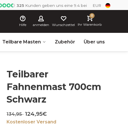
325
Kunden geben uns eine 9.4 bei
EUR
0
Ihr Warenkorb
Hilfe
anmelden
Wunschzettel
Teilbare Masten
Zubehör
Über uns
Teilbarer
Fahnenmast 700cm
Schwarz
124,95€
134,95
Kostenloser Versand