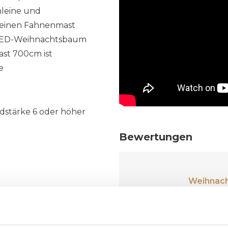
nleine und
 keinen Fahnenmast
 LED-Weihnachtsbaum
ast 700cm ist
e
ndstärke 6 oder höher
Bewertungen
Weihnach
bei Ihnen! Schnelle
Wunderschöne, stabi
s!!
verpackt. So ko
Nachbarschaft 