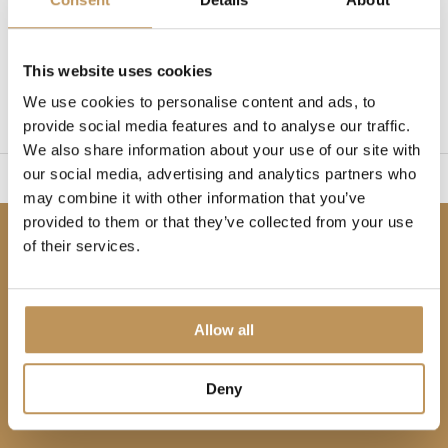
1
This website uses cookies
We use cookies to personalise content and ads, to
Page 1 de 1
provide social media features and to analyse our traffic.
We also share information about your use of our site with
our social media, advertising and analytics partners who
ile à monter
Garantie 
may combine it with other information that you’ve
provided to them or that they’ve collected from your use
Soyez les premiers informés !
of their services.
Abonnez-vous à notre infolettre pour ne rien
manquer.
Allow all
Deny
S'abonner