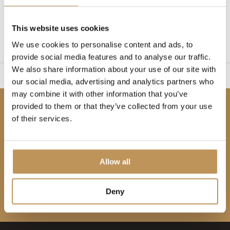
1
This website uses cookies
Page 1 de 1
We use cookies to personalise content and ads, to
provide social media features and to analyse our traffic.
We also share information about your use of our site with
ile à monter
Garantie 
our social media, advertising and analytics partners who
may combine it with other information that you’ve
provided to them or that they’ve collected from your use
Soyez les premiers informés !
of their services.
Abonnez-vous à notre infolettre pour ne rien
manquer.
Allow all
Deny
S'abonner