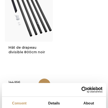
Mât de drapeau
divisible 800cm noir
144,95€
134,95€
En stock
Consent
Details
About