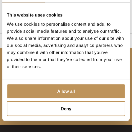
1
This website uses cookies
Page 1 de 1
We use cookies to personalise content and ads, to
provide social media features and to analyse our traffic.
We also share information about your use of our site with
ile à monter
Garantie 
our social media, advertising and analytics partners who
may combine it with other information that you’ve
provided to them or that they’ve collected from your use
Soyez les premiers informés !
of their services.
Abonnez-vous à notre infolettre pour ne rien
manquer.
Allow all
S'abonner
Deny