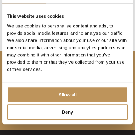
1
This website uses cookies
Pagina 1 van 1
We use cookies to personalise content and ads, to
provide social media features and to analyse our traffic.
We also share information about your use of our site with
ig op te zetten
2 Jaar g
our social media, advertising and analytics partners who
may combine it with other information that you’ve
provided to them or that they’ve collected from your use
Als eerste op de hoogte!
of their services.
Abonneer je op onze nieuwsbrief om op de hoogte
te blijven.
Allow all
Deny
Abonneer