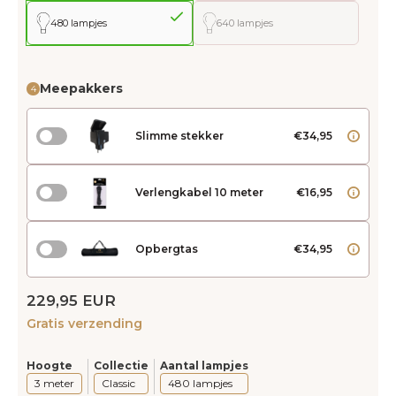
480 lampjes
640 lampjes
Meepakkers
4
Slimme stekker
€34,95
Verlengkabel 10 meter
€16,95
Opbergtas
€34,95
229,95 EUR
Gratis verzending
Hoogte
Collectie
Aantal lampjes
3 meter
Classic
480 lampjes