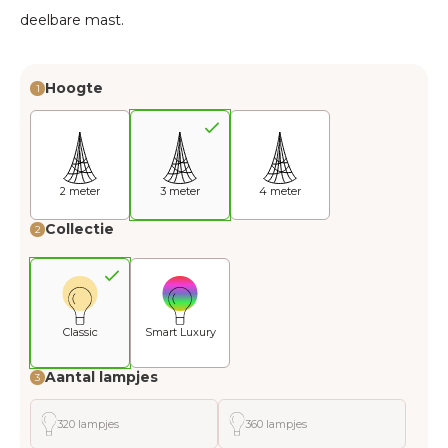
deelbare mast.
Hoogte
1
2 meter
3 meter
4 meter
Collectie
2
Classic
Smart Luxury
Aantal lampjes
3
320 lampjes
360 lampjes